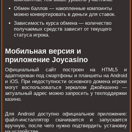
Обмен баллов — накопленные компоинты
можно конвертировать в деньги для ставок.
Зависимость курса обмена — количество
получаемых средств зависит от текущего
статуса игрока.
Мобильная версия и
приложение Joycasino
Официальный сайт построен на HTML5 и
адаптирован под смартфоны и планшеты на Android
и iOS. При недоступности основного домена игроки
могут воспользоваться зеркалом Джойказино —
актуальный адрес можно запросить у техподдержки
казино.
Для Android доступно официальное приложение:
файл-инсталлятор скачивается и запускается
вручную, после чего нужно подтвердить установку
на устройстве.