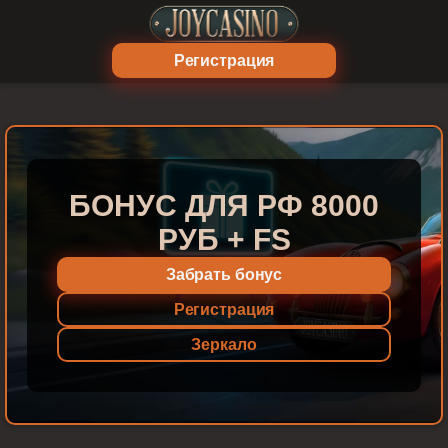
Регистрация
БОНУС ДЛЯ РФ 8000
РУБ + FS
Забрать бонус
Регистрация
Зеркало