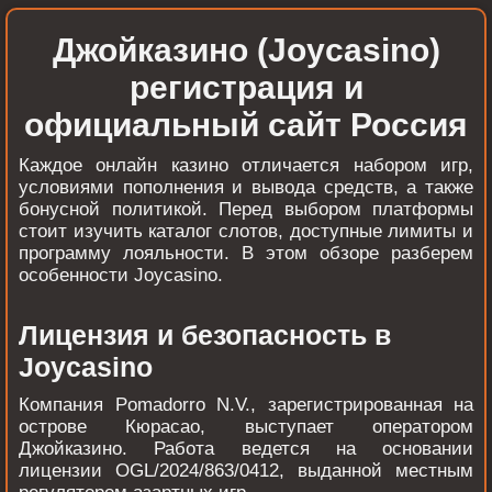
Джойказино (Joycasino)
регистрация и
официальный сайт Россия
Каждое онлайн казино отличается набором игр,
условиями пополнения и вывода средств, а также
бонусной политикой. Перед выбором платформы
стоит изучить каталог слотов, доступные лимиты и
программу лояльности. В этом обзоре разберем
особенности Joycasino.
Лицензия и безопасность в
Joycasino
Компания Pomadorro N.V., зарегистрированная на
острове Кюрасао, выступает оператором
Джойказино. Работа ведется на основании
лицензии OGL/2024/863/0412, выданной местным