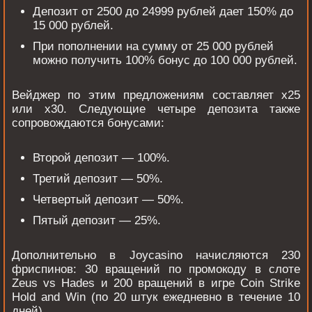
Депозит от 2500 до 24999 рублей дает 150% до
15 000 рублей.
При пополнении на сумму от 25 000 рублей
можно получить 100% бонус до 100 000 рублей.
Вейджер по этим предложениям составляет х25
или х30. Следующие четыре депозита также
сопровождаются бонусами:
Второй депозит — 100%.
Третий депозит — 50%.
Четвертый депозит — 50%.
Пятый депозит — 25%.
Дополнительно в Joycasino начисляются 230
фриспинов: 30 вращений по промокоду в слоте
Zeus vs Hades и 200 вращений в игре Coin Strike
Hold and Win (по 20 штук ежедневно в течение 10
дней).