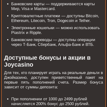
Банковские карты — поддерживаются карты
Мир, Visa и Mastercard.
Криптовалютные платежи — доступны Bitcoin,
Ethereum, Litecoin, Tron, Dogecoin и Tether.
Электронные кошельки — можно использовать
Piastrix и Ripple.
Банковские переводы — доступны операции
через Т-Банк, Сбербанк, Альфа-Банк и ВТБ.
Доступные бонусы и акции в
Joycasino
Для тех, кто планирует играть на реальные деньги в
Джойказино, доступен приветственный пакет на
первые пять пополнений счета. Размер бонуса
зависит от суммы депозита:
При пополнении от 1000 до 2499 рублей
начисляется 200% бонус до 2500 рублей.