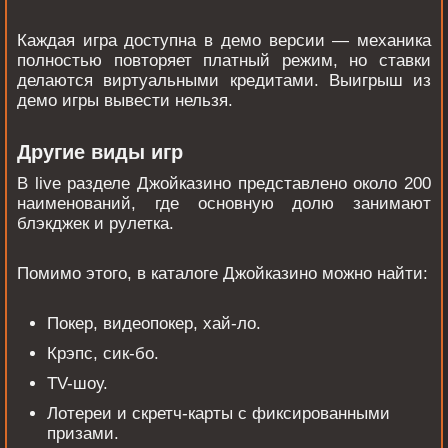
Каждая игра доступна в демо версии — механика
полностью повторяет платный режим, но ставки
делаются виртуальными кредитами. Выигрыш из
демо игры вывести нельзя.
Другие виды игр
В live разделе Джойказино представлено около 200
наименований, где основную долю занимают
блэкджек и рулетка.
Помимо этого, в каталоге Джойказино можно найти:
Покер, видеопокер, хай-ло.
Крэпс, сик-бо.
TV-шоу.
Лотереи и скретч-карты с фиксированными
призами.